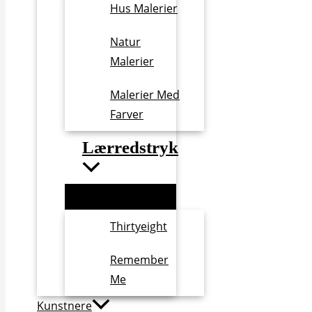
Hus Malerier
Natur
Malerier
Malerier Med
Farver
Lærredstryk
Thirtyeight
Remember
Me
Kunstnere