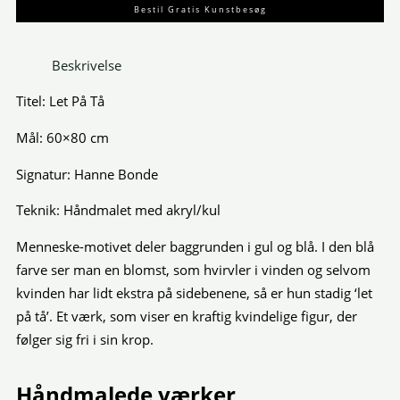
Bestil Gratis Kunstbesøg
Beskrivelse
Titel: Let På Tå
Mål: 60×80 cm
Signatur: Hanne Bonde
Teknik: Håndmalet med akryl/kul
Menneske-motivet deler baggrunden i gul og blå. I den blå
farve ser man en blomst, som hvirvler i vinden og selvom
kvinden har lidt ekstra på sidebenene, så er hun stadig ‘let
på tå’. Et værk, som viser en kraftig kvindelige figur, der
følger sig fri i sin krop.
Håndmalede værker