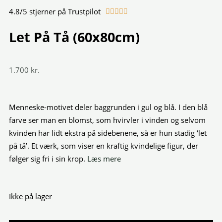
4.8/5 stjerner på Trustpilot
Rated





4.8
Let På Tå (60x80cm)
out
of
5
1.700
kr.
Menneske-motivet deler baggrunden i gul og blå. I den blå
farve ser man en blomst, som hvirvler i vinden og selvom
kvinden har lidt ekstra på sidebenene, så er hun stadig ‘let
på tå’. Et værk, som viser en kraftig kvindelige figur, der
følger sig fri i sin krop.
Læs mere
Ikke på lager