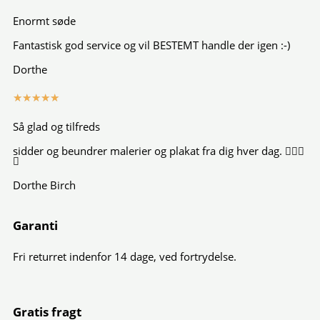
5
Enormt søde
out
Fantastisk god service og vil BESTEMT handle der igen :-)
of
5
Dorthe
Rated
★
★
★
★
★
5
Så glad og tilfreds
out
sidder og beundrer malerier og plakat fra dig hver dag. 👍🏻😍
of
😍
5
Dorthe Birch
Garanti
Fri returret indenfor 14 dage, ved fortrydelse.
Gratis fragt