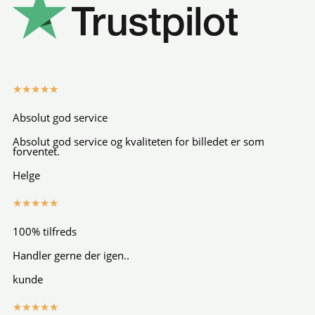
Rated
★
★
★
★
★
5
Absolut god service
out
Absolut god service og kvaliteten for billedet er som
of
forventet.
5
Helge
Rated
★
★
★
★
★
5
100% tilfreds
out
Handler gerne der igen..
of
5
kunde
Rated
★
★
★
★
★