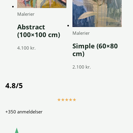
Malerier
Abstract
Malerier
(100×100 cm)
Simple (60×80
4.100
kr.
cm)
2.100
kr.
4.8/5
Rated
★
★
★
★
★
5
+350 anmeldelser
out
of
5