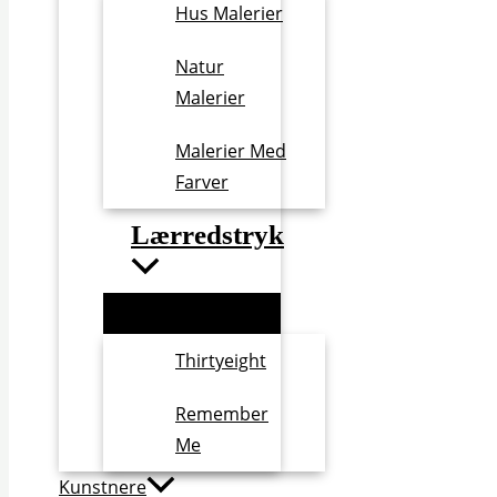
Hus Malerier
Natur
Malerier
Malerier Med
Farver
Lærredstryk
Thirtyeight
Remember
Me
Kunstnere