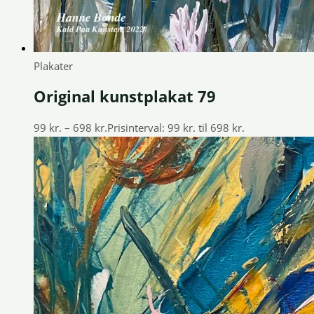
Plakater
Original kunstplakat 79
99
kr.
–
698
kr.
Prisinterval: 99 kr. til 698 kr.