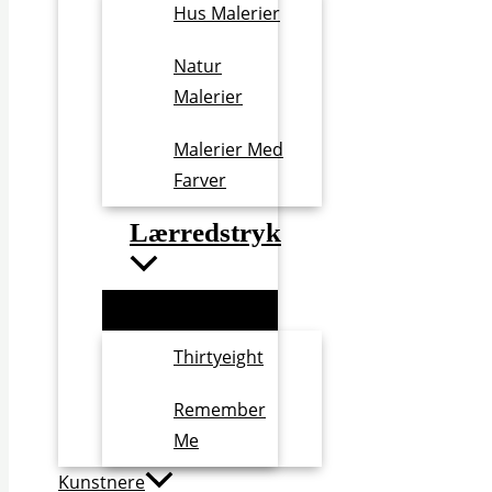
Hus Malerier
Natur
Malerier
Malerier Med
Farver
Lærredstryk
Thirtyeight
Remember
Me
Kunstnere