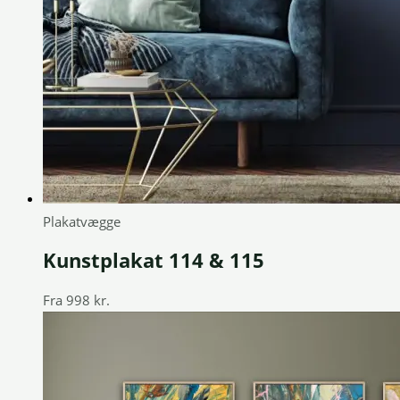
Plakatvægge
Kunstplakat 114 & 115
Fra
998
kr.