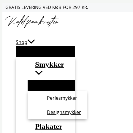
Gå
GRATIS LEVERING VED KØB FOR 297 KR.
til
indholdet
Shop
Smykker
Perlesmykker
Designsmykker
Plakater