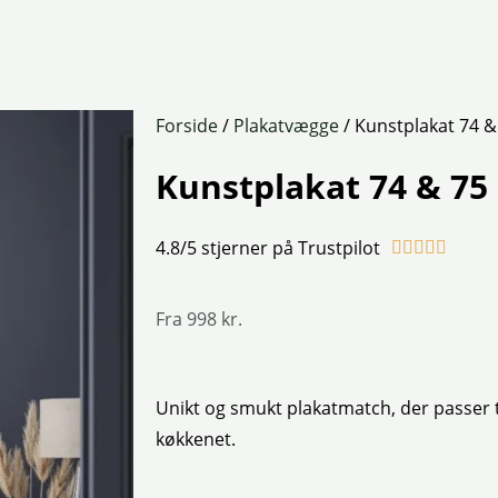
Forside
/
Plakatvægge
/ Kunstplakat 74 &
Kunstplakat 74 & 75
4.8/5 stjerner på Trustpilot
Rated





4.8
out
Fra
998
kr.
of
5
Unikt og smukt plakatmatch, der passer t
køkkenet.