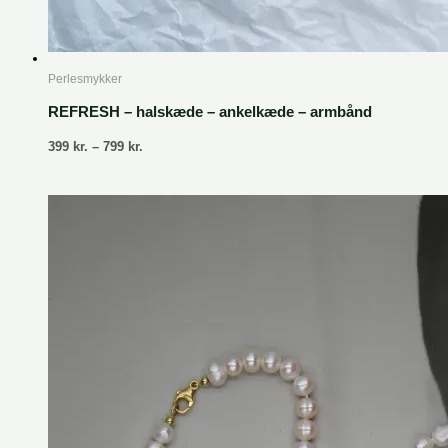
Perlesmykker
REFRESH – halskæde – ankelkæde – armbånd
399
kr.
–
799
kr.