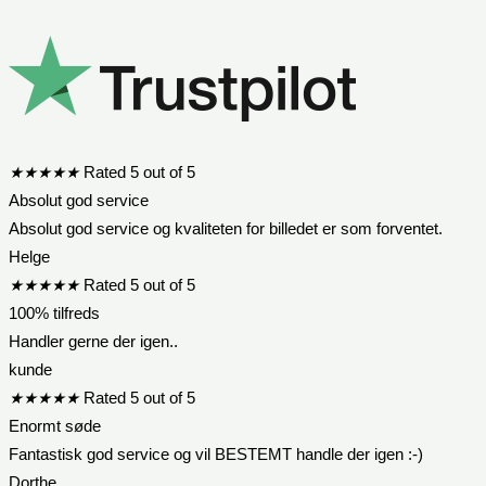
★
★
★
★
★
Rated 5 out of 5
Absolut god service
Absolut god service og kvaliteten for billedet er som forventet.
Helge
★
★
★
★
★
Rated 5 out of 5
100% tilfreds
Handler gerne der igen..
kunde
★
★
★
★
★
Rated 5 out of 5
Enormt søde
Fantastisk god service og vil BESTEMT handle der igen :-)
Dorthe