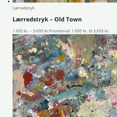
Lærredstryk
Lærredstryk – Old Town
1.695
kr.
–
3.695
kr.
Prisinterval: 1.695 kr. til 3.695 kr.