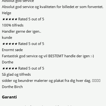
Absolut god service
Absolut god service og kvaliteten for billedet er som forventet.
Helge
★
★
★
★
★
Rated 5 out of 5
100% tilfreds
Handler gerne der igen..
kunde
★
★
★
★
★
Rated 5 out of 5
Enormt søde
Fantastisk god service og vil BESTEMT handle der igen :-)
Dorthe
★
★
★
★
★
Rated 5 out of 5
Så glad og tilfreds
sidder og beundrer malerier og plakat fra dig hver dag. 👍🏻😍😍
Dorthe Birch
Garanti