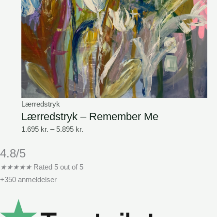
Lærredstryk
Lærredstryk – Remember Me
1.695
kr.
–
5.895
kr.
4.8/5
★
★
★
★
★
Rated 5 out of 5
+350 anmeldelser