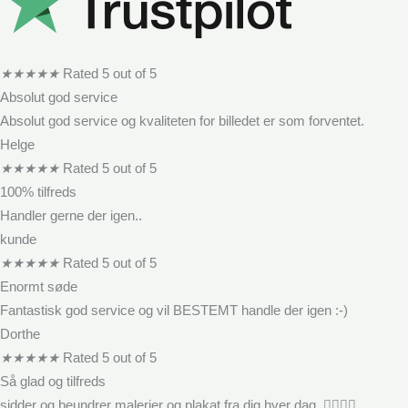
★
★
★
★
★
Rated 5 out of 5
Absolut god service
Absolut god service og kvaliteten for billedet er som forventet.
Helge
★
★
★
★
★
Rated 5 out of 5
100% tilfreds
Handler gerne der igen..
kunde
★
★
★
★
★
Rated 5 out of 5
Enormt søde
Fantastisk god service og vil BESTEMT handle der igen :-)
Dorthe
★
★
★
★
★
Rated 5 out of 5
Så glad og tilfreds
sidder og beundrer malerier og plakat fra dig hver dag. 👍🏻😍😍